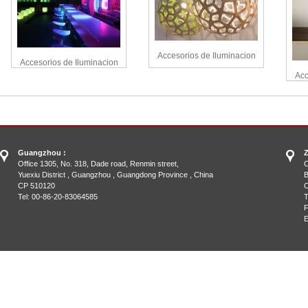
Accesorios de Iluminacion
Accesorios de Iluminacion
Acc
Guangzhou :
Z
Office 1305, No. 318, Dade road, Renmin street,
O
Yuexiu District , Guangzhou , Guangdong Province , China
B
CP 510120
C
Tel: 00-86-20-83064585
T
F
E