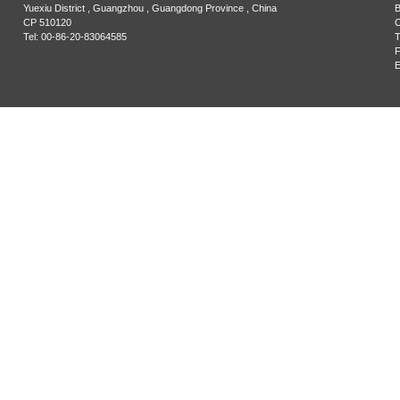
Yuexiu District , Guangzhou , Guangdong Province , China
B
CP 510120
C
Tel: 00-86-20-83064585
T
F
E